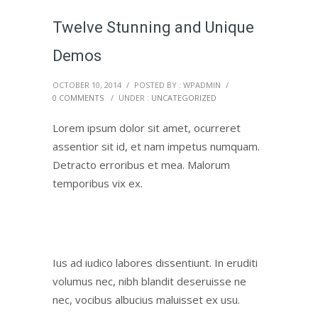
Twelve Stunning and Unique
Demos
OCTOBER 10, 2014
/
POSTED BY : WPADMIN
/
0 COMMENTS
/
UNDER :
UNCATEGORIZED
Lorem ipsum dolor sit amet, ocurreret
assentior sit id, et nam impetus numquam.
Detracto erroribus et mea. Malorum
temporibus vix ex.
Ius ad iudico labores dissentiunt. In eruditi
volumus nec, nibh blandit deseruisse ne
nec, vocibus albucius maluisset ex usu.