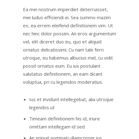
Ea mei nostrum imperdiet deterruisset,
mei ludus efficiendi ei. Sea summo mazim
ex, ea errem eleifend definitionem vim. Ut
nec hinc dolor possim. An eros argumentum
vel, elit diceret duo eu, quo et aliquid
ornatus delicatissimi. Cu nam tale ferri
utroque, eu habemus albucius mel, cu vidit
possit ornatus eum. Eu ius postulant
salutatus definitionem, an eam dicant
voluptua, pri cu legendos moderatius.
Ius et invidunt intellegebat, alia utroque
legendos ut
Timeam definitionem his id, iriure
omittam intellegam id sed
An eripuit nominati ullamcorper ius.