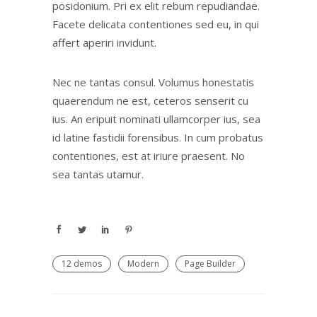
posidonium. Pri ex elit rebum repudiandae.
Facete delicata contentiones sed eu, in qui
affert aperiri invidunt.
Nec ne tantas consul. Volumus honestatis
quaerendum ne est, ceteros senserit cu
ius. An eripuit nominati ullamcorper ius, sea
id latine fastidii forensibus. In cum probatus
contentiones, est at iriure praesent. No
sea tantas utamur.
12 demos
Modern
Page Builder