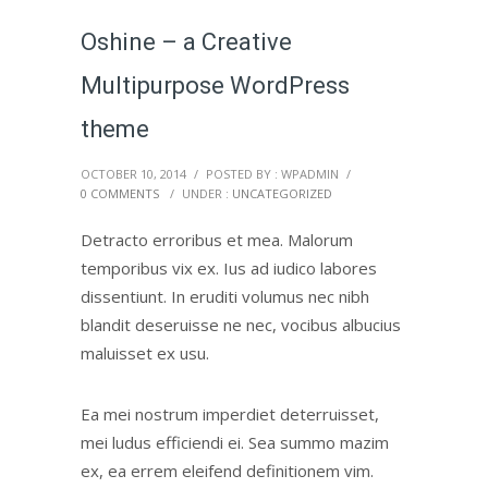
Oshine – a Creative
Multipurpose WordPress
theme
OCTOBER 10, 2014
/
POSTED BY : WPADMIN
/
0 COMMENTS
/
UNDER :
UNCATEGORIZED
Detracto erroribus et mea. Malorum
temporibus vix ex. Ius ad iudico labores
dissentiunt. In eruditi volumus nec nibh
blandit deseruisse ne nec, vocibus albucius
maluisset ex usu.
Ea mei nostrum imperdiet deterruisset,
mei ludus efficiendi ei. Sea summo mazim
ex, ea errem eleifend definitionem vim.